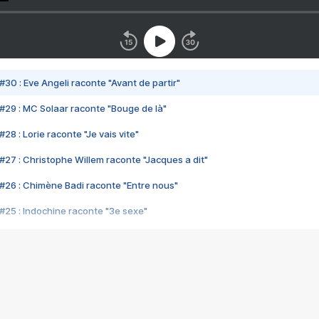
#30 : Eve Angeli raconte "Avant de partir"
#29 : MC Solaar raconte "Bouge de là"
28 : Lorie raconte "Je vais vite"
#27 : Christophe Willem raconte "Jacques a dit"
#26 : Chimène Badi raconte "Entre nous"
#25 : Indochine raconte "3e sexe"
#24 : Zaho raconte "C'est chelou"
#23 : Patrick Bruel raconte "Au café des délices"
#22 : Kyo raconte "Le chemin"
#21 : Nolwenn Leroy raconte "Cassé"