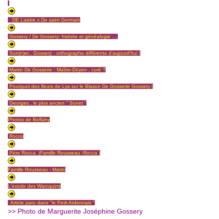
DE Laistre x De saint Germain
Gossery / De Gossery: histoire et généalogie ...
.
Son(n)et , Gosserÿ : orthographe différente d'aujourd'hui !
Martin De Gosserie : Maître-Doyen , curé ?
Pourquoi des fleurs de Lys sur le Blason De Gosserie Gossery (
Georges , le plus ancien " Sonet "
Photos de Belfahy
Rocroi
Père Rocca (Famille Rousseau -Rocca )
Famille Rousseau - Marini
L'exode des Warcquins
Article paru dans "le Petit Ardennais "
>> Photo de Marguerite Joséphine Gossery