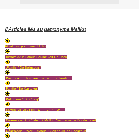
I/ Articles liés au patronyme Maillot
Histoire du patronyme Maillot
Histoire de la Famille Dournel (ou D'ournel)
.Famille " De Selincourt "
Ponthieu : un lieu ,une histoire , une famille.
...
Famille " De Canteleu"
Patronyme " Du Crocq"
Famille De Boubers
:
1/
+
2
/ +
3/
Généalogie Au Costé ...> Maillot : Seigneurie de Bouillancourt
Généalogie L'Yver.....>Maillot : Seigneurie de Boencourt