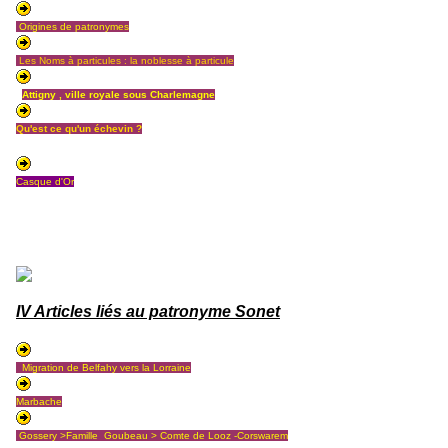
Origines de patronymes
Les Noms à particules : la noblesse à particule
Attigny , ville royale sous Charlemagne
Qu'est ce qu'un échevin ?
Casque d'Or
IV Articles liés au patronyme Sonet
Migration de Belfahy vers la Lorraine
Marbache
Gossery >Famille Goubeau > Comte de Looz -Corswarem