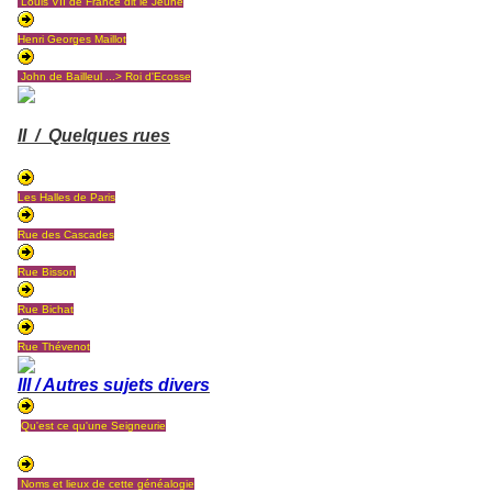
Louis VII de France dit le Jeune
Henri Georges Maillot
John de Bailleul ...> Roi d'Ecosse
II / Quelques rues
Les Halles de Paris
Rue des Cascades
Rue Bisson
Rue Bichat
Rue Thévenot
III / Autres sujets divers
Qu'est ce qu'une Seigneurie
Noms et lieux de cette généalogie