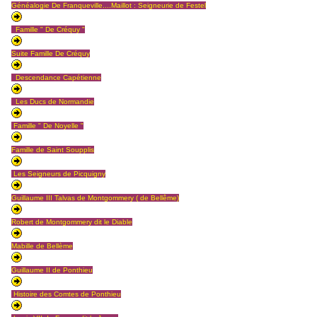
Généalogie De Franqueville....Maillot : Seigneurie de Festel
Famille " De Créquy "
Suite Famille De Créquy
Descendance Capétienne
Les Ducs de Normandie
Famille " De Noyelle "
Famille de Saint Soupplis
Les Seigneurs de Picquigny
Guillaume III Talvas de Montgommery ( de Bellême)
Robert de Montgommery dit le Diable
Mabille de Bellème
Guillaume II de Ponthieu
Histoire des Comtes de Ponthieu