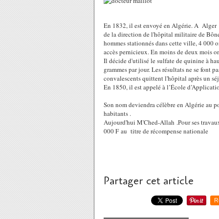
En 1832, il est envoyé en Algérie. A Alger d'
de la direction de l'hôpital militaire de Bôn
hommes stationnés dans cette ville, 4 000 o
accès pernicieux. En moins de deux mois on
Il décide d'utilisé le sulfate de quinine à h
grammes par jour. Les résultats ne se font p
convalescents quittent l'hôpital après un sé
En 1850, il est appelé à l’École d’Applicati
Son nom deviendra célèbre en Algérie au 
habitants .
Aujourd'hui M'Ched-Allah .Pour ses travaux 
000 F au titre de récompense nationale
Partager cet article
R