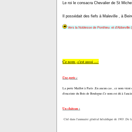
Le roi le consacra Chevalier de St Michel
Il possédait des fiefs à Maleville , à Bei
Vers la Noblesse de Ponthieu et d'Abbeville (
Ce nom , c'est aussi ....:
Une porte
:
La porte Maillot à Paris .En aucun cas , ce nom vient d'
d'enceinte du Bois de Boulogne.Ce nom est dû à l'ancien
Un château
:
Cité dans l'annuaire général héraldique de 1903 .De l