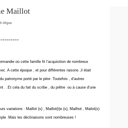
e Maillot
16:46pm
********
rmandie où cette famille fit l‘acquisition de nombreux
vec. A cette époque , et pour différentes raisons ,il était
 du patronyme porté par le père .Toutefois , d’autres
t . .Et cela du fait du scribe , du prêtre ou à cause d’une
s variations : Maillot (s) , Maillot(t)e (s), Mailhot , Mailot(s)
ple .Mais les déclinaisons sont nombreuses !