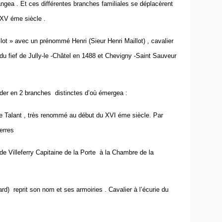
angea . Et ces différentes branches familiales se déplacèrent
 XV éme siècle .
ot » avec un prénommé Henri (Sieur Henri Maillot) , cavalier
e du fief de Jully-le -Châtel en 1488 et Chevigny -Saint Sauveur
der en 2 branches distinctes d’où émergea :
de Talant , très renommé au début du XVI éme siècle. Par
erres
rt de Villeferry Capitaine de la Porte à la Chambre de la
d) reprit son nom et ses armoiries . Cavalier à l’écurie du