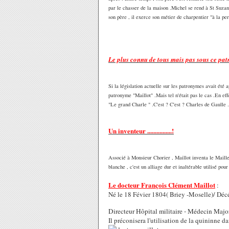
par le chasser de la maison .Michel se rend à St Suzann
son père , il exerce son métier de charpentier "à la per
Le plus connu de tous mais pas sous ce pat
Si la législation actuelle sur les patronymes avait été
patronyme "Maillot" .Mais tel n'était pas le cas .En ef
"Le grand Charle " .C'est ? C'est ? Charles de Gaulle 
Un inventeur ................!
Associé à Monsieur Chorier , Maillot inventa le Maillec
blanche , c'est un alliage dur et inaltérable utilisé pou
Le docteur François Clément Maillot
:
Né le 18 Févier 1804( Briey -Moselle)/ Décé
Directeur Hôpital militaire -
Médecin Majo
Il préconisera l'utilisation de la quininne d