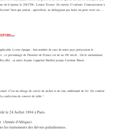
e où il épouse le 2/8/1706 , Louise Tessier .Ils eurent 13 enfants .Contrairement à
fection" bien que joueur , querelleur, ne dédaignant pas boire un petit verre etc.....
ronyme....
 applicable à cette époque , bon nombre de rues de notre pays porteraient le
fet , ce personnage de l'histoire de France est né au 19é siècle . On le surnommait
.En effet , sa mère Jeanne s'appelait Maillot jeanne Caroline Marie .
hort .C'est un alliage de cuivre de nickel et de zinc additionné de fer .De couleur
r la confection de couvert de table !
dé le 24 Juillet 1894 à Paris
r
(Armée d'Afrique).
ans les traitements des fiévres paludéennes.