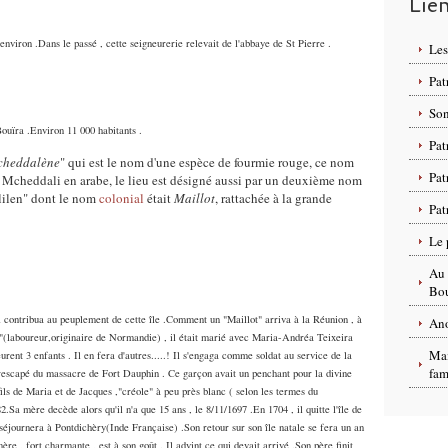
Lie
nviron .Dans le passé , cette seigneurerie relevait de l'abbaye de St Pierre .
Les
Pat
Son
uïra .Environ 11 000 habitants .
Pat
cheddalène
" qui est le nom d'une espèce de fourmie rouge, ce nom
Pat
Mcheddali en arabe, le lieu est désigné aussi par un deuxième nom
mlilen" dont le nom
colonial
était
Maillot
, rattachée à la grande
Pat
Le 
Au 
Bou
 contribua au peuplement de cette île .Comment un "Maillot" arriva à la Réunion , à
Ano
e"(laboureur,originaire de Normandie) , il était marié avec Maria-Andréa Teixeira
Mai
rent 3 enfants . Il en fera d'autres.....! Il s'engaga comme soldat au service de la
fam
rescapé du massacre de Fort Dauphin . Ce garçon avait un penchant pour la divine
fils de Maria et de Jacques ,"créole" à peu près blanc ( selon les termes du
Sa mère decède alors qu'il n'a que 15 ans , le 8/11/1697 .En 1704 , il quitte l'île de
l séjournera à Pontdichèry(Inde Française) .Son retour sur son île natale se fera un an
ère , fort charmante , est à son goût . Il advint ce qui devait arrivé .Son père finit