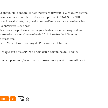
abord, où là encore, il doit traiter des fiévreux, avant d'être chargé
e où la situation sanitaire est catastrophique (1834). Sur 5 500
nt été hospitalisés, un grand nombre d'entre eux a succombé à des
 a enregistré 300 décès
autes doses proportionnées à la gravité des cas, un et jusqu'à deux
as attendre, la mortalité tombe de 23 % à moins de 4 % et les
jour écourté.
on du Val de Grâce, au rang de Professeur de Clinique.
point que son nom servira de nom d'une commune de 11 0000
et son parcours , la nation lui octroya une pension annuelle de 6
epost
0