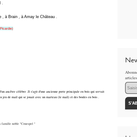
 .
re , à Brain , à Amay le Château .
Picardie)
New
Abonne
article
Email
un ancêtre cèlèbre .Il s'agit d'une ancienne porte principale en bois qui servait
 jeu de mail qui se jouait avec un marteau (le mail) et des boules en bois .
a famille noble "Couespel "