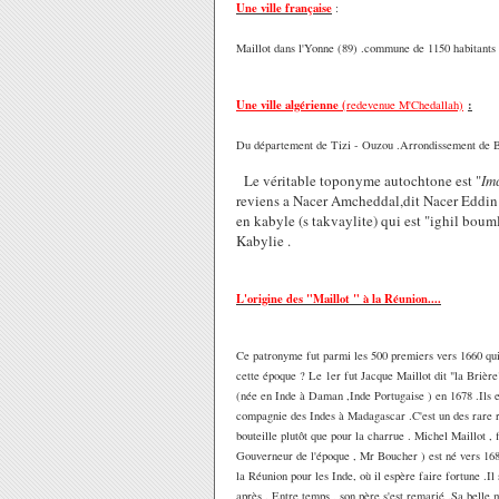
Une ville française
:
Maillot dans l'Yonne (89) .commune de 1150 habitants e
Une ville algérienne (
:
redevenue
M'Chedallah)
Du département de Tizi - Ouzou .Arrondissement de Bo
Le véritable toponyme autochtone est "
Im
reviens a Nacer Amcheddal,dit Nacer Eddin 
en kabyle (s takvaylite) qui est "ighil bou
Kabylie .
L'origine des "Maillot " à la Réunion....
Ce patronyme fut parmi les 500 premiers vers 1660 qui
cette époque ? Le 1er fut Jacque Maillot dit "la Brièr
(née en Inde à Daman ,Inde Portugaise ) en 1678 .Ils eu
compagnie des Indes à Madagascar .C'est un des rare 
bouteille plutôt que pour la charrue . Michel Maillot , 
Gouverneur de l'époque , Mr Boucher ) est né vers 1682.
la Réunion pour les Inde, où il espère faire fortune .I
après . Entre temps , son père s'est remarié .Sa belle m