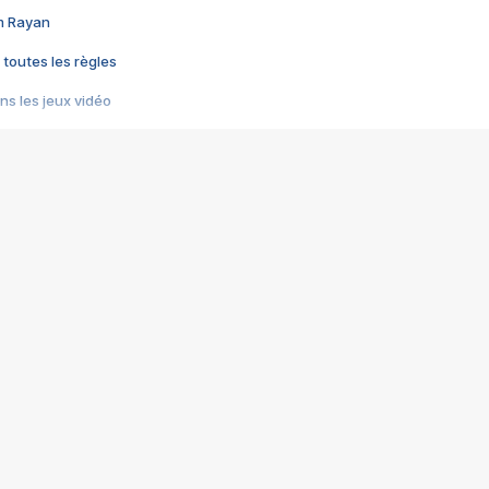
im Rayan
 toutes les règles
s les jeux vidéo
us choquant de Rockstar ? - Le scandale BULLY
e plus moche de Steam
du RÊVE tourne au CAUCHEMAR
pendant 8 heures
it… à tort
umiliés par un jeu vidéo
ire - Final Fantasy 8
ti un empire - Age of Empires
story DOFUS