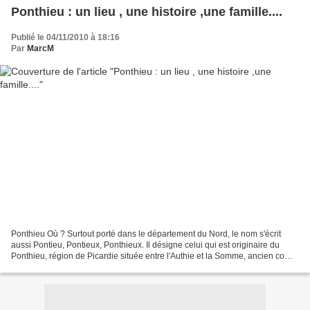
Ponthieu : un lieu , une histoire ,une famille....
Publié le 04/11/2010 à 18:16
Par
MarcM
Ponthieu Où ? Surtout porté dans le département du Nord, le nom s'écrit
aussi Pontieu, Pontieux, Ponthieux. Il désigne celui qui est originaire du
Ponthieu, région de Picardie située entre l'Authie et la Somme, ancien comté
qui fut rattaché à la France...