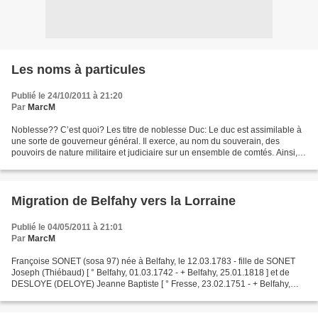
Les noms à particules
Publié le 24/10/2011 à 21:20
Par
MarcM
Noblesse?? C’est quoi? Les titre de noblesse Duc: Le duc est assimilable à
une sorte de gouverneur général. Il exerce, au nom du souverain, des
pouvoirs de nature militaire et judiciaire sur un ensemble de comtés. Ainsi, le
« duché du Mans » (Ducatus...
Migration de Belfahy vers la Lorraine
Publié le 04/05/2011 à 21:01
Par
MarcM
Françoise SONET (sosa 97) née à Belfahy, le 12.03.1783 - fille de SONET
Joseph (Thiébaud) [ ° Belfahy, 01.03.1742 - + Belfahy, 25.01.1818 ] et de
DESLOYE (DELOYE) Jeanne Baptiste [ ° Fresse, 23.02.1751 - + Belfahy,
08.09.1824 ]. 1/ Âgée de 30 ans, elle...