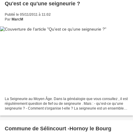
Qu'est ce qu'une seigneurie ?
Publié le 05/11/2011 à 11:02
Par
MarcM
La Seigneurie au Moyen Âge. Dans la généalogie que vous consultez , il est
régulièrement question de fief ou de seigneurie . Mais : - qu’est-ce qu’une
seigneurie ? - Comment s'organise t-elle ? La seigneurie est un ensemble
de terres, c’est-à-dire de...
Commune de Sélincourt -Hornoy le Bourg