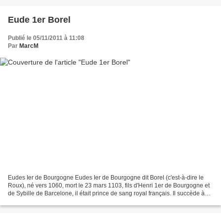
Eude 1er Borel
Publié le 05/11/2011 à 11:08
Par
MarcM
Eudes Ier de Bourgogne Eudes Ier de Bourgogne dit Borel (c'est-à-dire le
Roux), né vers 1060, mort le 23 mars 1103, fils d'Henri 1er de Bourgogne et
de Sybille de Barcelone, il était prince de sang royal français. Il succède à
son frère Hugues en tant...