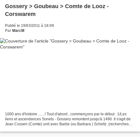
Gossery > Goubeau > Comte de Looz -
Corswarem
Publié le 19/03/2011 à 18:09
Par
MarcM
1000 ans d'histoire .......! Tout d'abord , commençons par le début : 1/Les
liens et ascendances Sonets - Gossery remontent jusqu'à 1490 .Il s'agit de
Jean Cosseri (Comte) unit avec Barbe (ou Barbara ) Scheltz .(recherches
personnelles ) 2/Ce couple aura...