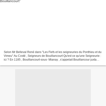
Selon Mr Belleval René dans "Les Fiefs et les seigneuries du Ponthieu et du
Vimeu" Au Costé , Seigneurs de Bouillancourt Qu'est ce qu'une Seigneurie :
ici ? En 1185 , Bouillancourt-sous- Mianay , s’appelait Bouillancour juxta
Malnaînum et se situe dans...