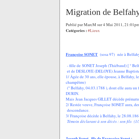
Migration de Belfahy
Publié par MarcM sur 4 Mai 2011, 21:01p
Catégories :
#Lieux
Françoise SONET
(sosa 97) née à Belfahy
- fille de SONET Joseph (Thiébaud) [ ° Belf
et de DESLOYE (DELOYE) Jeanne Baptiste [ 
1/ Âgée de 30 ans, elle épouse, à Belfahy, 
champêtrre)
(° Belfahy, 04.03.1788 ), dont elle aura un 
DURIN.
Mais Jean Jacques GILLET décède prématuré
2/ Restée veuve, Françoise SONET aura, deux
descendance.
3/ Françoise décède à Belfahy, le 28.08.1867
Témoin déclarant à son décès : son fils (1/
Joseph Sonet , fils de Françoise Sonet :