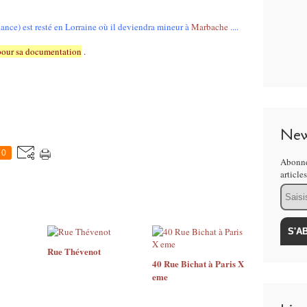
nce) est resté en Lorraine où il deviendra mineur à
Marbache
....
 pour sa documentation
.
New
0
Abonne
article
Email
Rue Thévenot
40 Rue Bichat à Paris X
eme