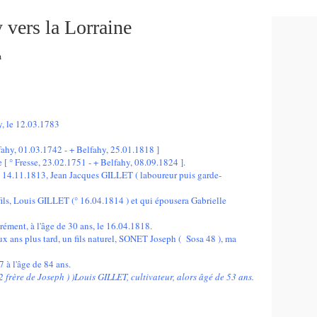
 vers la Lorraine
m
, le 12.03.1783
ahy, 01.03.1742 - + Belfahy, 25.01.1818 ]
° Fresse, 23.02.1751 - + Belfahy, 08.09.1824 ].
le 14.11.1813, Jean Jacques GILLET ( laboureur puis garde-
fils, Louis GILLET (° 16.04.1814 ) et qui épousera Gabrielle
ment, à l'âge de 30 ans, le 16.04.1818.
 ans plus tard, un fils naturel, SONET Joseph ( Sosa 48 ), ma
 à l'âge de 84 ans.
2 frère de Joseph ) )Louis GILLET, cultivateur, alors âgé de 53 ans.