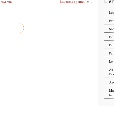
Lie
orswarem
Les noms à particules
Les
Pat
Son
Pat
Pat
Pat
Le 
Au 
Bou
Ano
Mai
fam