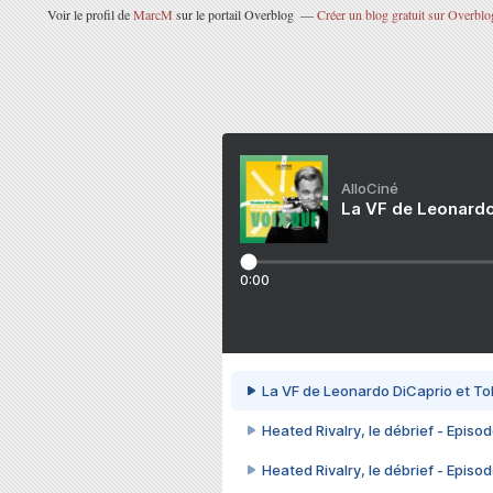
Voir le profil de
MarcM
sur le portail Overblog
Créer un blog gratuit sur Overblo
AlloCiné
La VF de Leonardo
0:00
La VF de Leonardo DiCaprio et To
Heated Rivalry, le débrief - Episod
Heated Rivalry, le débrief - Episod