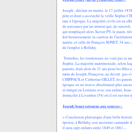
Joseph , déclare en mairie, le 17 juillet 183
père et dont a accouché la veille Sophie C
rare à l'époque. La majorité civile est en ef
de naissance par un mineur qui, de surcroît,
qui remplaçait alors Xavier PY, le maire, très
fort heureusement, la caution de l'institute
mairie, et celle de François SONET, 34 ans, co
de l'emploi à Belfahy.
Toutefois, les tourtereaux ne vont pas se mar
Sophie. La majorité matrimoniale, selon laqu
parents, était alors de 21 ans pour les fille
mère de Joseph, Françoise, ne devait pas s'
CHIPPAUX et Catherine GILLET, les parents d
époque on ne trouve absolument plus aucune 
et émigré en Lorraine avec son enfant, Jean
domicilié à Liverdun (54) où il est ouvrier m
Joseph Sonet retourne aux sources :
> Conclusion platonique d'une belle histoir
épouse, à Belfahy, son ancienne camarade 
il aura sept enfants entre 1849 et 1861....