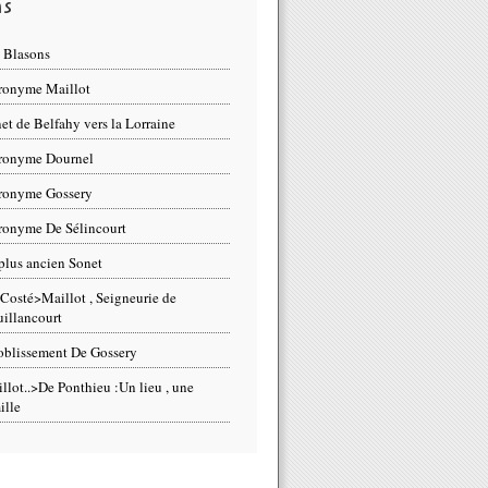
ns
 Blasons
ronyme Maillot
et de Belfahy vers la Lorraine
ronyme Dournel
ronyme Gossery
ronyme De Sélincourt
plus ancien Sonet
Costé>Maillot , Seigneurie de
illancourt
blissement De Gossery
llot..>De Ponthieu :Un lieu , une
ille