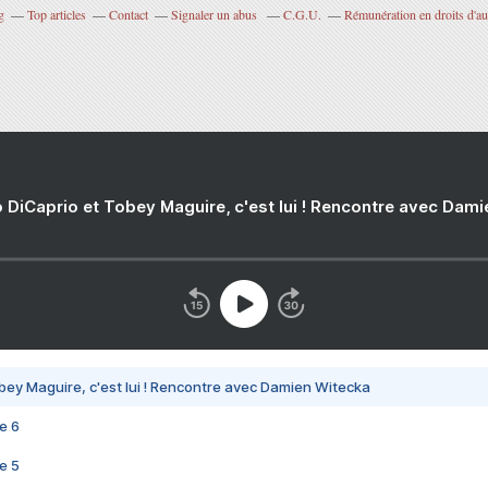
g
Top articles
Contact
Signaler un abus
C.G.U.
Rémunération en droits d'au
 DiCaprio et Tobey Maguire, c'est lui ! Rencontre avec Dam
bey Maguire, c'est lui ! Rencontre avec Damien Witecka
e 6
e 5