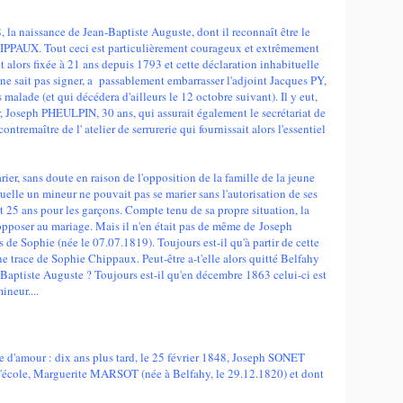
8, la naissance de Jean-Baptiste Auguste, dont il reconnaît être le
HIPPAUX. Tout ceci est particulièrement courageux et extrêmement
fet alors fixée à 21 ans depuis 1793 et cette déclaration inhabituelle
 ne sait pas signer, a passablement embarrasser l'adjoint Jacques PY,
 malade (et qui décédera d'ailleurs le 12 octobre suivant). Il y eut,
ur, Joseph PHEULPIN, 30 ans, qui assurait également le secrétariat de
ntremaître de l' atelier de serrurerie qui fournissait alors l'essentiel
ier, sans doute en raison de l'opposition de la famille de la jeune
elle un mineur ne pouvait pas se marier sans l'autorisation de ses
s et 25 ans pour les garçons. Compte tenu de sa propre situation, la
opposer au mariage. Mais il n'en était pas de même de Joseph
e Sophie (née le 07.07.1819). Toujours est-il qu'à partir de cette
trace de Sophie Chippaux. Peut-être a-t'elle alors quitté Belfahy
-Baptiste Auguste ? Toujours est-il qu'en décembre 1863 celui-ci est
ineur....
e d'amour : dix ans plus tard, le 25 février 1848, Joseph SONET
d'école, Marguerite MARSOT (née à Belfahy, le 29.12.1820) et dont